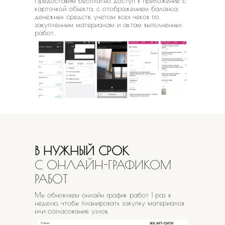
Предоставим бесплатно доступ в приложение с
карточкой объекта, с отображением баланса
денежных средств, учетом всех чеков по
закупленным материалам и актам выполненных
работ.
В НУЖНЫЙ СРОК
С ОНЛАЙН-ГРАФИКОМ
РАБОТ
Мы обновляем онлайн график работ 1 раз в
неделю, чтобы планировать закупку материалов
или согласование узлов.