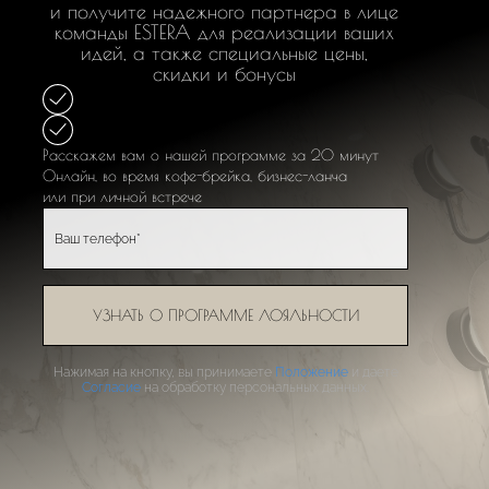
и получите надежного партнера в лице
команды ESTERA для реализации ваших
идей, а также специальные цены,
скидки и бонусы
Расскажем вам о нашей программе за 20 минут
Онлайн, во время кофе-брейка, бизнес-ланча
или при личной встрече
УЗНАТЬ О ПРОГРАММЕ ЛОЯЛЬНОСТИ
Нажимая на кнопку, вы принимаете
Положение
и даете
Согласие
на обработку персональных данных.