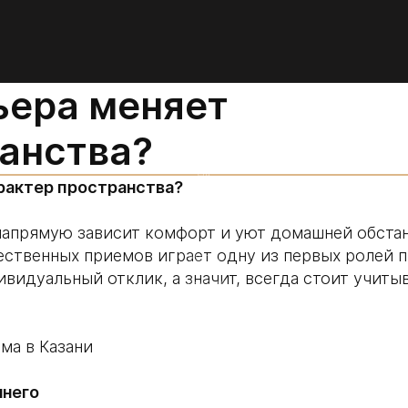
ьера меняет
анства?
АРХИТЕКТУРА И
СТРОИТЕЛЬСТВО
НА
арактер пространства?
ГЛАВНУЮ
ДИЗАЙН
ИНТЕРЬЕРА
 напрямую зависит комфорт и уют домашней обста
РЕМОНТНЫЕ
ественных приемов играет одну из первых ролей 
РАБОТЫ
видуальный отклик, а значит, всегда стоит учиты
ПОЛЕЗНЫЕ
СТАТЬИ
ма в Казани
шнего