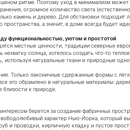
ешеном ритме. Поэтому уход в минимализм может 
ранения, огромное количество света (естественно
олько камень и дерево. Для обстановки подходит 
 пространства, а значит, в доме всегда будет ид
ду функциональностью, уютом и простотой
дятся местные ценности, традиции северных евро
 нехватку солнца, хотелось создать что-то тепло
ь, используя натуральные ткани и природные одно
ние. Только лаконичные сдержанные формы с лег
се это обрамлено в натуральные материалы: дерев
е близости к природе.
 интересом берется за создание фабричных прост
, свободолюбивый характер Нью-Йорка, который в
руб и проводки, кирпичную кладку и пустое прост