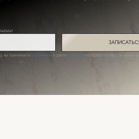
ощади
ЗАПИСАТЬС
у, вы принимаете
Положение
и даете
Согласие
на обработку персональных да