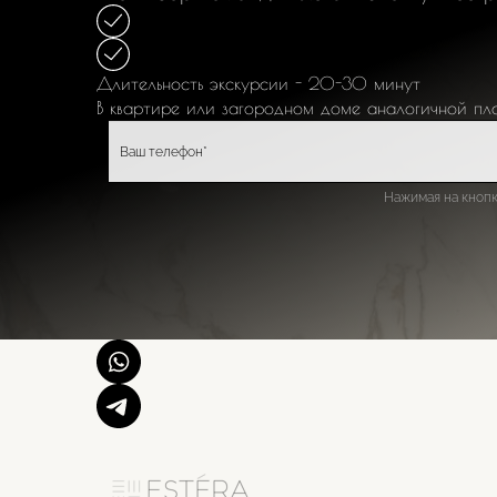
Длительность экскурсии - 20-30 минут
В квартире или загородном доме
аналогичной пл
Нажимая на кнопк