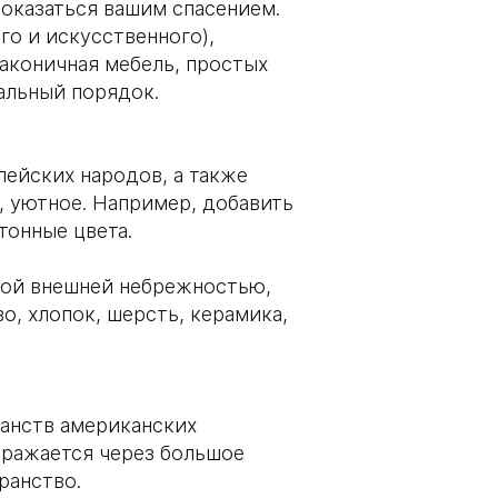
оказаться вашим спасением.
го и искусственного),
лаконичная мебель, простых
еальный порядок.
пейских народов, а также
е, уютное. Например, добавить
тонные цвета.
кой внешней небрежностью,
о, хлопок, шерсть, керамика,
ранств американских
ыражается через большое
ранство.