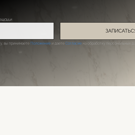
ощади
ЗАПИСАТЬС
у, вы принимаете
Положение
и даете
Согласие
на обработку персональных да