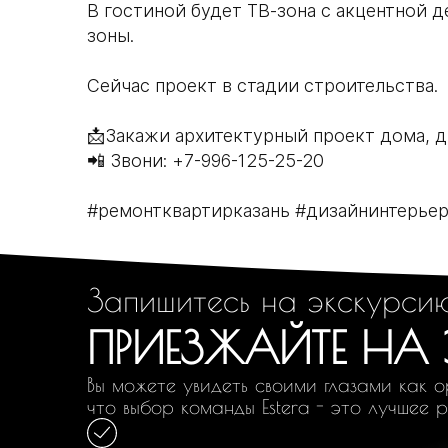
В гостиной будет ТВ-зона с акцентной 
зоны.
Сейчас проект в стадии строительства.
📩Закажи архитектурный проект дома, д
📲 Звони: +7-996-125-25-20
#ремонтквартирказань #дизайнинтерьер
Запишитесь на экскурси
ПРИЕЗЖАЙТЕ НА
Вы можете увидеть своими глазами как о
что выбор команды Estera - это лучшее 