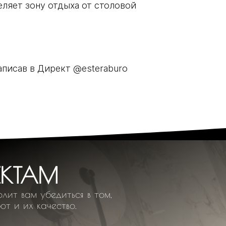
еляет зону отдыха от столовой
аписав в Директ @esteraburo
ЕКТАМ
лит вам убедиться в том,
от и их качество.