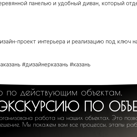
деревянной панелью и удобный диван, который отд
изайн-проект интерьера и реализацию под ключ н
аказань #дизайнерказань #казань
ю по действующим объектам.
 ЭКСКУРСИЮ ПО ОБЪ
рганизована работа на наших объектах. Это позво
решение. Мы покажем вам все процессы, этапы раб