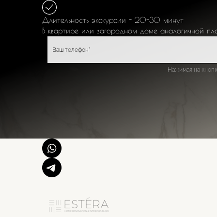
Длительность экскурсии - 20-30 минут
В квартире или загородном доме
аналогичной пл
Нажимая на кнопк