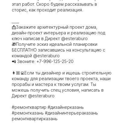
этап работ. Скоро будем рассказывать в
сторис, как проходит реализация.
____
📩Закажите архитектурный проект дома,
дизайн-проект интерьера и реализацию под
ключ написав в Директ @esteraburo
🎁Получите эскиз идеальной планировки
БЕСПЛАТНО записавшись на консультацию с
командой @esteraburo
📲 Звоните: +7-996-125-25-20
👩🏼‍💻Если ты дизайнер и ищешь строительную
команду для реализации твоего проекта, наши
прорабы и мастера к твоим услугам. Ты
можешь получить спец.условия, написать в
Директ @esteraburo
#ремонтквартир #дизайнерказань
#ремонтказань #дизайнинтерьераказань
ремонтквартирказань