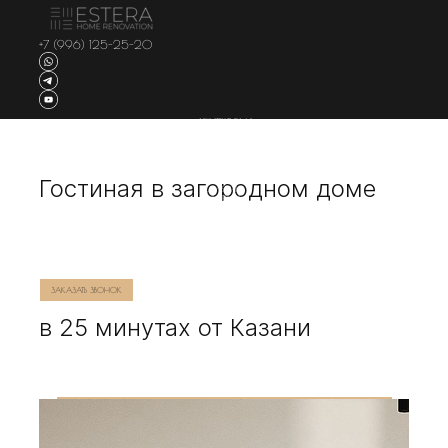
+7 (996) 125-25-20
АРХИТЕКТУРА И
СТРОИТЕЛЬСТВО
НА
ГЛАВНУЮ
Гостиная в загородном доме
ДИЗАЙН
ИНТЕРЬЕРА
РЕМОНТНЫЕ
РАБОТЫ
ПОЛЕЗНЫЕ
СТАТЬИ
ЗАКАЗАТЬ ЗВОНОК
в 25 минутах от Казани