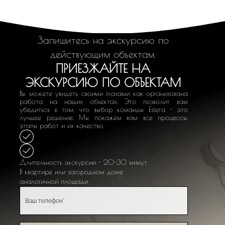
Запишитесь на экскурсию по
действующим объектам.
ПРИЕЗЖАЙТЕ НА
ЭКСКУРСИЮ ПО ОБЪЕКТАМ
Вы можете увидеть своими глазами как организована
работа на наших объектах. Это позволит вам
убедиться в том, что выбор команды Estera - это
лучшее решение. Мы покажем вам все процессы,
этапы работ и их качество.
Длительность экскурсии - 20-30 минут
В квартире или загородном доме
аналогичной площади