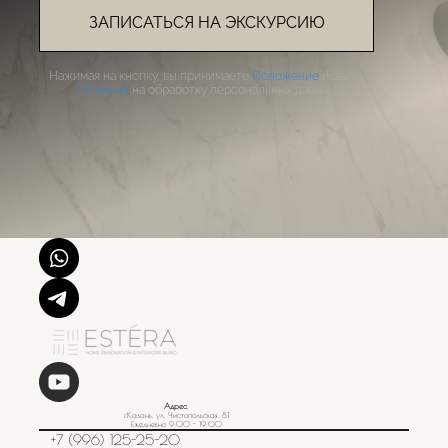
ЗАПИСАТЬСЯ НА ЭКСКУРСИЮ
Нажимая на кнопку, вы принимаете
Положение
и даете
Согласие
на обработку персональных данных.
Адрес
:
г.Казань, ул. Чистопольская, 81
Ежедневно 9:00 - 19:00
+7 (996) 125-25-20